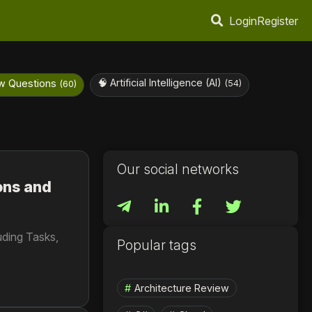
Login
Register
🧠 Artificial Intelligence (AI)
w Questions
(54)
(60)
Our social networks
ons and
uding Tasks,
Popular tags
Architecture Review