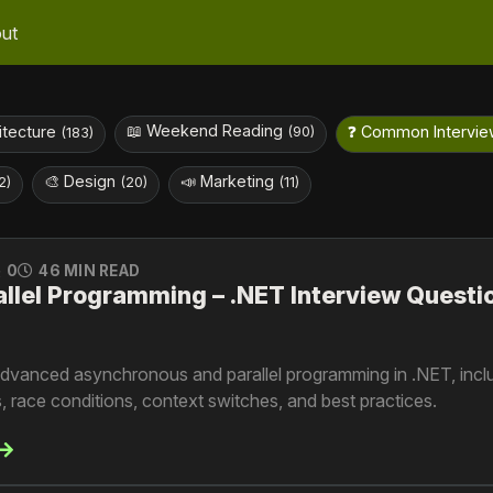
ut
📖 Weekend Reading
hitecture
❓ Common Intervie
(90)
(183)
🎨 Design
📣 Marketing
2)
(20)
(11)
0
46 MIN READ
llel Programming – .NET Interview Questi
advanced asynchronous and parallel programming in .NET, incl
 race conditions, context switches, and best practices.