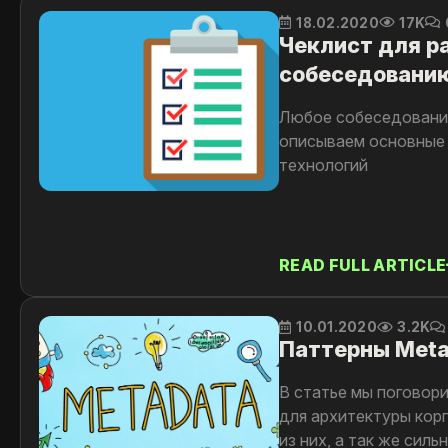
18.02.2020
17K
Чеклист для р
собеседовани
Любое собеседование
описываем основные 
технологий
READ FULL ARTICLE
10.01.2020
3.2K
Паттерны Metad
В статье мы поговорим
для архитектуры кор
из них, а так же сил