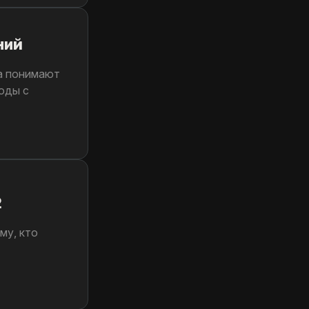
ний
ца понимают
оды с
2
му, кто