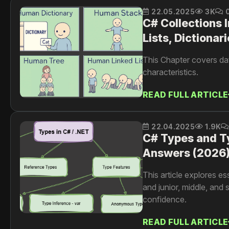
22.05.2025
3K
C# Collections 
Lists, Dictionar
This Chapter covers dat
characteristics.
READ FULL ARTICLE
22.04.2025
1.9K
C# Types and Ty
Answers (2026
This article explores e
and junior, middle, an
confidence.
READ FULL ARTICLE