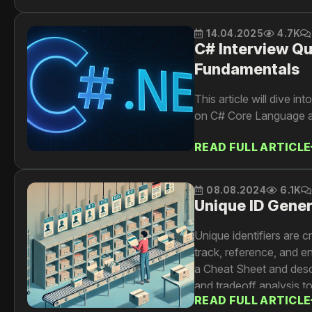
14.04.2025
4.7K
C# Interview Q
Fundamentals
This article will dive i
on C# Core Language a
READ FULL ARTICLE
08.08.2024
6.1K
Unique ID Gener
Unique identifiers are c
track, reference, and e
a Cheat Sheet and descri
and tradeoff analysis t
READ FULL ARTICLE