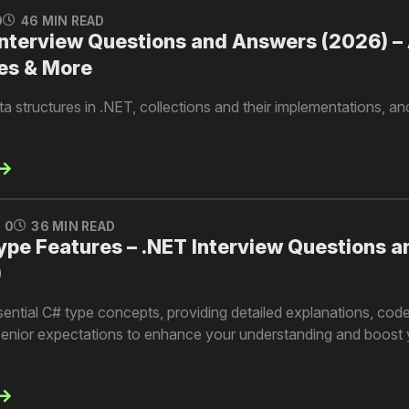
0
46 MIN READ
Interview Questions and Answers (2026) – 
ies & More
a structures in .NET, collections and their implementations, 
0
36 MIN READ
pe Features – .NET Interview Questions a
)
ssential C# type concepts, providing detailed explanations, co
d senior expectations to enhance your understanding and boost