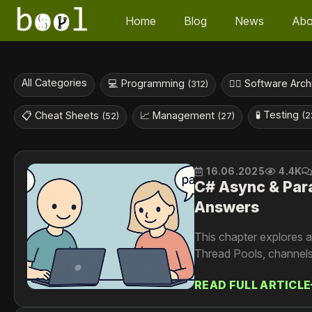
Home
Blog
News
Abo
All Categories
💻 Programming
👷‍♀️ Software Arc
(312)
🧪 Testing
📋 Cheat Sheets
📈 Management
(2
(52)
(27)
16.06.2025
4.4K
C# Async & Para
Answers
This chapter explores 
Thread Pools, channels,
READ FULL ARTICLE