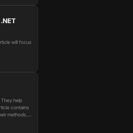
 .NET
ticle will focus
. They help
ticle contains
their methods,