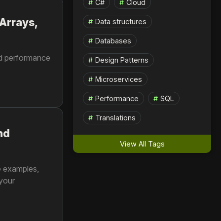
C#
Cloud
Arrays,
Data structures
Databases
and performance
Design Patterns
Microservices
Performance
SQL
Translations
nd
View All Tags
de examples,
 your