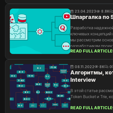
23.04.2023
8.8K
Шпаргалка по S
Разработка надежной
ключевых концепций 
мы рассмотрим основ
разработчикам проек
READ FULL ARTICLE
08.11.2022
8K
0
Алгоритмы, ко
Interview
В этой статье рассмот
Token Bucket и Trie,
READ FULL ARTICLE