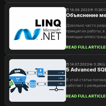
18.09.2022
11.3K
Объяснение ме
Довольно часто разр
принцип их работы, в
помощью иллюстрац
READ FULL ARTICLE
14.07.2022
3.2K
5 Advanced SQ
В этой статье погов
работает с реляцион
READ FULL ARTICLE