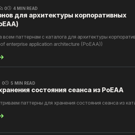
0
4 MIN READ
рнов для архитектуры корпоративных
oEAA)
а всем паттернам с каталога для архитектуры корпорати
f enterprise application architecture (PoEAA))
0
5 MIN READ
хранения состояния сеанса из PoEAA
атриваем паттерны для хранения состояния сеанса из ка