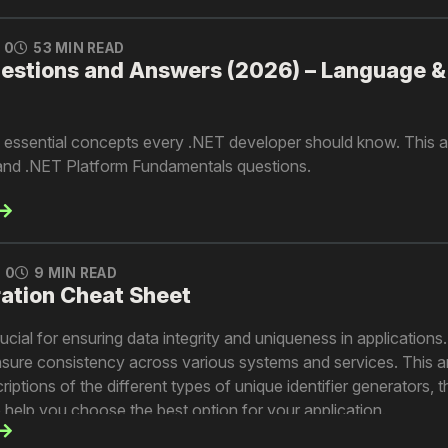
0
53 MIN READ
uestions and Answers (2026) – Language &
nto essential concepts every .NET developer should know. This ar
nd .NET Platform Fundamentals questions.
0
9 MIN READ
ation Cheat Sheet
rucial for ensuring data integrity and uniqueness in applications
nsure consistency across various systems and services. This ar
ptions of the different types of unique identifier generators, 
o help you choose the best option for your application.