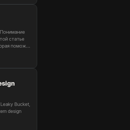
 Понимание
той статье
торая поможет
esign
 Leaky Bucket,
tem design