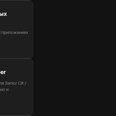
ных
d приложениях
er
я Senior C# /
но и