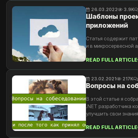
26.03.2022
3.9K
Шаблоны проек
приложений
Статья содержит пат
и в микросервесной а
READ FULL ARTICLE
23.02.2021
217K
Вопросы на соб
В этой статье я собр
.NET разработчика ко
улучшить свои знани
READ FULL ARTICLE