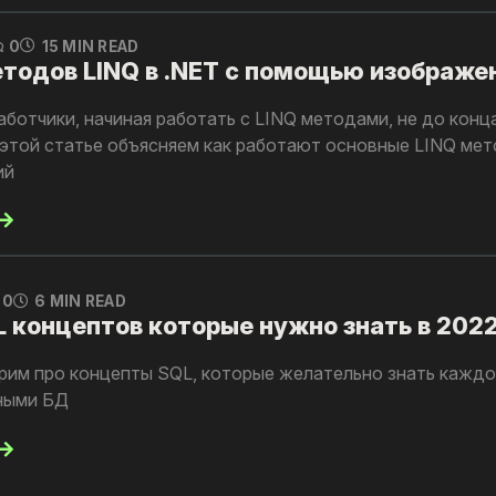
0
15 MIN READ
тодов LINQ в .NET с помощью изображе
аботчики, начиная работать с LINQ методами, не до кон
 этой статье объясняем как работают основные LINQ мет
ий
0
6 MIN READ
L концептов которые нужно знать в 202
орим про концепты SQL, которые желательно знать каждо
ными БД