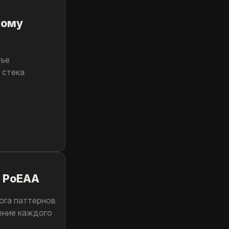
кому
тье
 стека
а PoEAA
лога паттернов
ение каждого