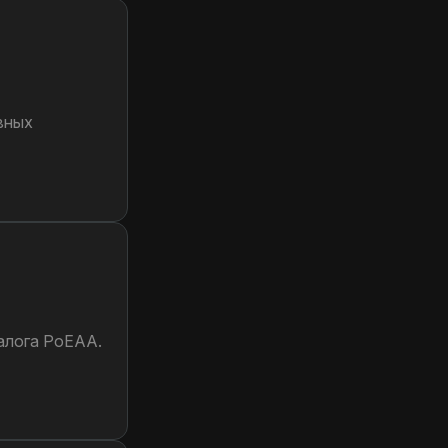
вных
талога PoEAA.