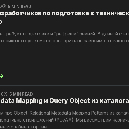
0
5 MIN READ
азработчиков по подготовке к техничес
ю
 требует подготовки и "рефреша" знаний. В данной ста
топики которые нужно повторить не зависимо от вашего
0
5 MIN READ
ata Mapping и Query Object из каталог
 про Object-Relational Metadata Mapping Patterns из ката
поративных приложений (PoeAA). Мы рассмотрим назнач
ьные и слабые стороны.