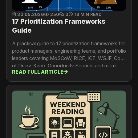
30.05.2026
250
0
18 MIN READ
17 Prioritization Frameworks
Guide
A practical guide to 17 prioritization frameworks for
product managers, engineering teams, and portfolio
leaders covering MoSCoW, RICE, ICE, WSJF, Cost
of Delay, Kano, Opportunity Scoring, and more.
READ FULL ARTICLE
Includes formulas, worked examples, limitations,
and a framework selection guide.