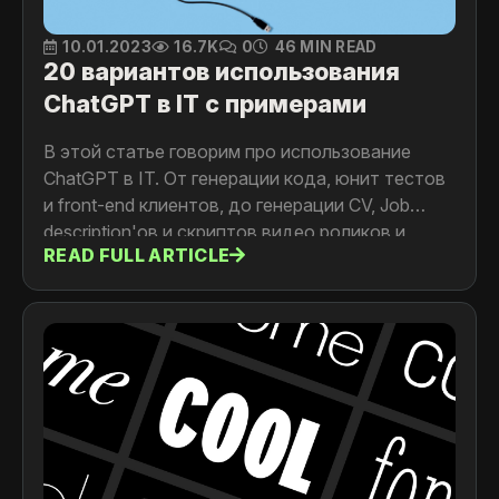
10.01.2023
16.7K
0
46 MIN READ
20 вариантов использования
ChatGPT в IT с примерами
В этой статье говорим про использование
ChatGPT в IT. От генерации кода, юнит тестов
и front-end клиентов, до генерации CV, Job
description'ов и скриптов видео роликов и
READ FULL ARTICLE
многое другое.