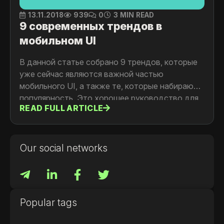
13.11.2018
939
0
3 MIN READ
9 современных трендов в
мобильном UI
В данной статье собрано 9 трендов, которые
уже сейчас являются важной частью
мобильного UI, а также те, которые набирают
популярность. Это хорошее руководство для
READ FULL ARTICLE
тех, кто занимается дизайном в области
мобильных приложений.
Our social networks
Popular tags