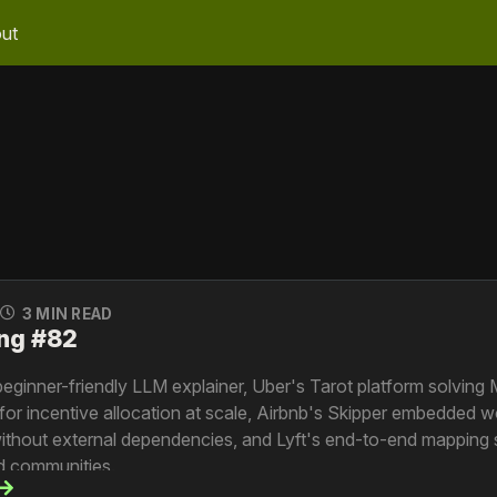
ut
0
3 MIN READ
ng #82
beginner-friendly LLM explainer, Uber's Tarot platform solving M
for incentive allocation at scale, Airbnb's Skipper embedded 
without external dependencies, and Lyft's end-to-end mapping 
ed communities.