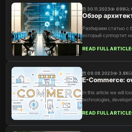
30.11.2023
698
Обзор архитект
Разбираем статью с бл
который суппортит на
READ FULL ARTICLE
09.08.2023
3.8K
E-Commerce: ove
In this article we will 
technologies, developm
READ FULL ARTICLE