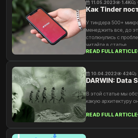
11.05.2023
1.4K
Как Tinder пос
У тиндера 500+ микр
менеджить все, до эт
столкнулись с пробл
читайте в статье
READ FULL ARTICLE
10.04.2022
424
DARWIN: Data Sc
В этой статье мы обс
какую архитектуру о
READ FULL ARTICLE