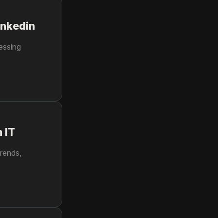
inkedin
essing
 IT
trends,