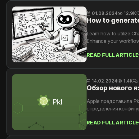
01.08.2024
12.9K
How to generat
Learn how to utilize Ch
Enhance your workflow 
READ FULL ARTICLE
14.02.2024
1.4K
Обзор нового я
Apple представила Pk
определения конфигур
READ FULL ARTICLE