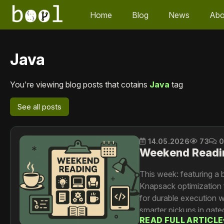
Home
Blog
News
Abo
Java
You're viewing blog posts that cotains
Java
tag
See all posts
14.05.2026
73
Weekend Readi
This week: featuring a 
Knapsack optimization 
for durable execution 
smarter pickups in gat
READ FULL ARTICLE