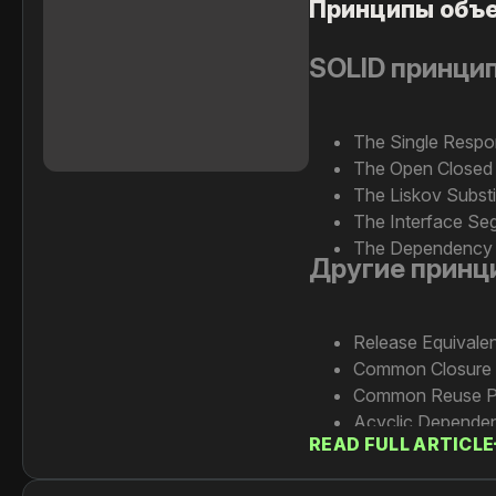
Принципы объе
SOLID принци
The Single Respons
The Open Closed P
The Liskov Substit
The Interface Segr
The Dependency In
Другие принц
Release Equivalen
Сommon Closure P
Сommon Reuse Pr
Acyclic Dependen
READ FULL ARTICLE
Stable Dependenc
Stable Abstractio