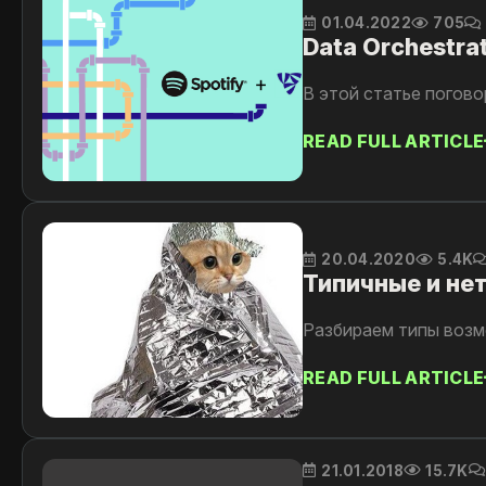
01.04.2022
705
Data Orchestrat
В этой статье погово
READ FULL ARTICLE
20.04.2020
5.4K
Типичные и нет
Разбираем типы возмо
READ FULL ARTICLE
21.01.2018
15.7K