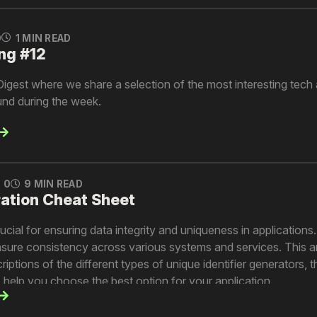
0
1 MIN READ
ng #12
gest where we share a selection of the most interesting tech a
und during the week.
0
9 MIN READ
ation Cheat Sheet
rucial for ensuring data integrity and uniqueness in applications
nsure consistency across various systems and services. This ar
ptions of the different types of unique identifier generators, 
o help you choose the best option for your application.