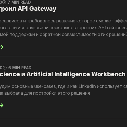
0
7 MIN READ
троил API Gateway
осервисов и требовалось решение которое сможет эффе
ого они использовали несколько сторонних API гейтвеев
емой поддержки и обратной совместимости этих решени
0
6 MIN READ
ience и Artificial Intelligence Workbench 
удим основные use-cases, где и как LinkedIn использует
на выбрала для постройки этого решения