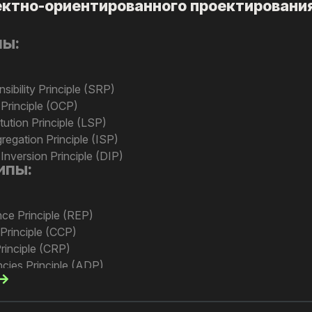
ктно-ориентированного проектировани
пы:
ibility Principle​ (SRP)
rinciple​ (OCP)
ution Principle​ (LSP)
egation Principle​ (ISP)
version Principle​ (DIP)
ипы:
ce Principle (REP)
rinciple (CCP)
inciple (CRP)
cies Principle (ADP)
ies Principle (SDP)
ns Principle (SAP)