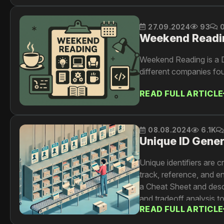
27.09.2024
93
Weekend Readi
Weekend Reading is a Di
different companies fo
READ FULL ARTICLE
08.08.2024
6.1K
Unique ID Gener
Unique identifiers are c
track, reference, and e
a Cheat Sheet and descri
and tradeoff analysis t
READ FULL ARTICLE