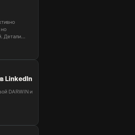
ктивно
 но
й. Детали
в LinkedIn
 свой DARWIN и