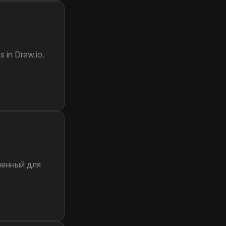
 in Draw.io.
ченный для