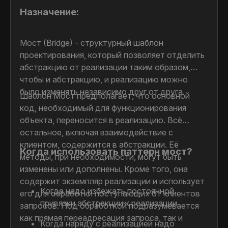
Назначение:
Мост (Bridge) - структурный шаблон
проектирования, который позволяет отделить
абстракцию от реализации таким образом,
чтобы и абстракцию, и реализацию можно
было изменять независимо друг от друга.
Шаблон Мост предполагает, что основной
код, необходимый для функционирования
объекта, переносится в реализацию. Всё
остальное, включая взаимодействие с
клиентом, содержится в абстракции. Её
Когда использовать паттерн мост?
методы, при необходимости, могут быть
изменены или дополнены. Кроме того, она
содержит экземпляр реализации и использует
Когда надо избежать постоянной
его для обработки поступающих от клиентов
привязки абстракции к реализации
запросов. Под обработкой подразумевается
как прямая переадресация запроса, так и
Когда наряду с реализацией надо