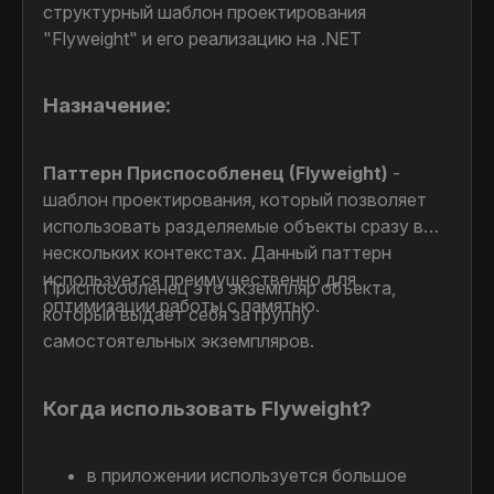
структурный шаблон проектирования
"Flyweight" и его реализацию на .NET
Назначение:
Паттерн Приспособленец (Flyweight)
-
шаблон проектирования, который позволяет
использовать разделяемые объекты сразу в
нескольких контекстах. Данный паттерн
используется преимущественно для
Приспособленец это экземпляр объекта,
оптимизации работы с памятью.
который выдает себя за группу
самостоятельных экземпляров.
Когда использовать Flyweight?
в приложении используется большое