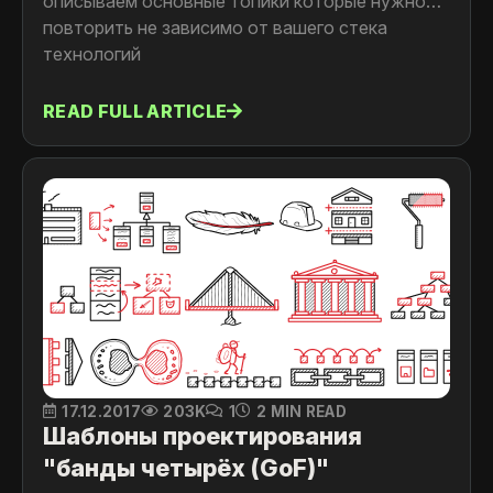
описываем основные топики которые нужно
повторить не зависимо от вашего стека
технологий
READ FULL ARTICLE
17.12.2017
203K
1
2 MIN READ
Шаблоны проектирования
"банды четырёх (GoF)"