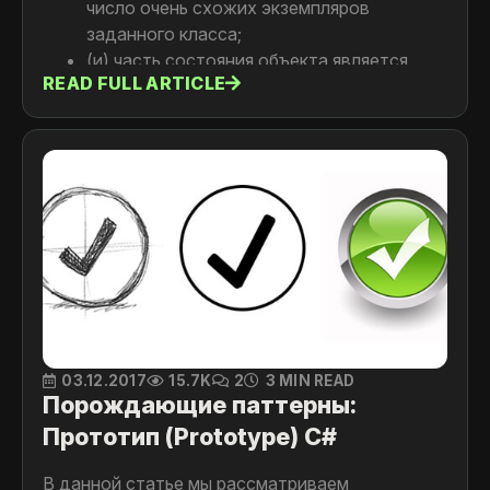
число очень схожих экземпляров
заданного класса;
(и) часть состояния объекта является
READ FULL ARTICLE
контекстной и может быть легко
вынесена во внешние структуры;
(и) после вынесения части состояния, все
экземпляры становятся одинаковыми и
это дает возможность заменить их
одним;
(и) приложение не проверяет
идентичность объектов, т.к. в этом
случае все якобы самостоятельные
экземпляры являются одним объектом.
03.12.2017
15.7K
2
3 MIN READ
Порождающие паттерны:
Прототип (Prototype) C#
В данной статье мы рассматриваем