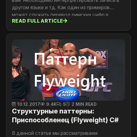
другом языке и тд. Как один из примеров
может служить перевод римских цифр в
READ FULL ARTICLE
арабские.
10.12.2017
9.4K
5
2 MIN READ
Структурные паттерны:
Приспособленец (Flyweight) C#
В данной статье мы рассматриваем