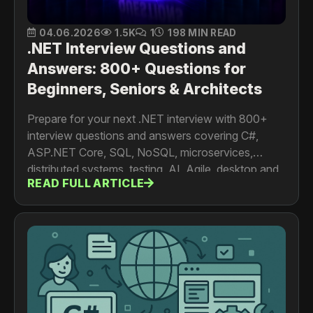
04.06.2026
1.5K
1
198 MIN READ
.NET Interview Questions and
Answers: 800+ Questions for
Beginners, Seniors & Architects
Prepare for your next .NET interview with 800+
interview questions and answers covering C#,
ASP.NET Core, SQL, NoSQL, microservices,
distributed systems, testing, AI, Agile, desktop and
READ FULL ARTICLE
mobile development. For developers, senior
engineers, architects and tech leads.