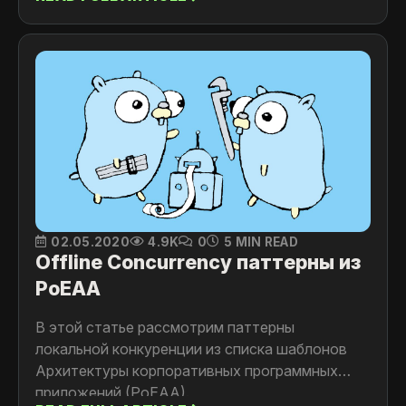
.NET темам.
02.05.2020
4.9K
0
5 MIN READ
Offline Concurrency паттерны из
PoEAA
В этой статье рассмотрим паттерны
локальной конкуренции из списка шаблонов
Архитектуры корпоративных программных
приложений (PoEAA).