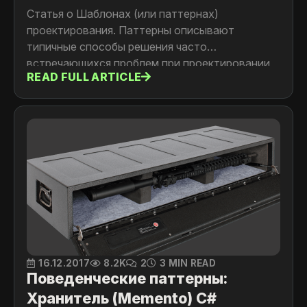
Статья о Шаблонах (или паттернах)
проектирования. Паттерны описывают
типичные способы решения часто
встречающихся проблем при проектировании
READ FULL ARTICLE
программ.
16.12.2017
8.2K
2
3 MIN READ
Поведенческие паттерны:
Хранитель (Memento) C#