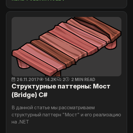
конкурентом Абстрактной фабрики.
Когда клонирование объекта является
более предпочтительным вариантом
нежели его создание и инициализация с
помощью конструктора.
Когда создание копии объекта проще и
быстрее, чем порождение его
стандартным путем, используя операцию
new и включая инициализацию полей.
26.11.2017
14.2K
2
2 MIN READ
Структурные паттерны: Мост
(Bridge) C#
В данной статье мы рассматриваем
структурный паттерн "Мост" и его реализацию
на .NET