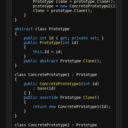
        Prototype clone = prototype.Clone();

        prototype = 
new
 ConcretePrototype2(
2
);

        clone = prototype.Clone();

    }

}

abstract
 class Prototype

{

public
int
 Id { 
get
; 
private
set
; }

public
Prototype
(
int
 id)

    {

this
.Id = id;

    }

public
abstract
 Prototype 
Clone
();

}

class ConcretePrototype1 : Prototype

{

public
ConcretePrototype1
(
int
 id)

        : 
base
(id)

    { }

public
override
 Prototype 
Clone
()

    {

return
new
 ConcretePrototype1(Id);

    }

}

class ConcretePrototype2 : Prototype
