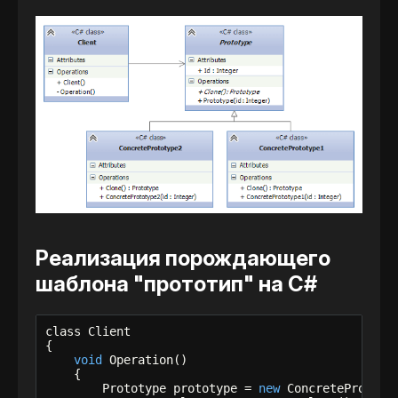
Реализация порождающего
шаблона "прототип" на C#
class Client

{

void
 Operation()

    {

        Prototype prototype = 
new
 ConcretePrototy