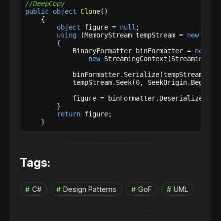
//DeepCopy 
public
object
Clone
()

    {

object
 figure = 
null
;

using
 (MemoryStream tempStream = 
new
 Memo
        {

            BinaryFormatter binFormatter = 
new
 Bi
new
 StreamingContext(StreamingCont
            binFormatter.Serialize(tempStream, 
th
            tempStream.Seek(
0
, SeekOrigin.Begin);

            figure = binFormatter.Deserialize(temp
        }

return
 figure;

    }
Tags:
C#
Design Patterns
GoF
UML