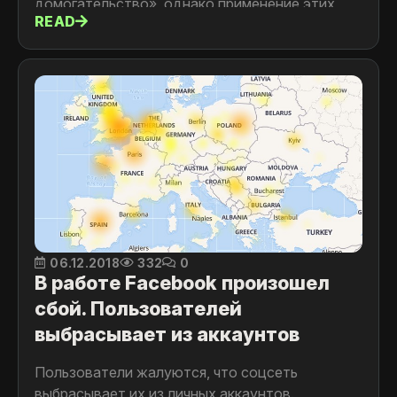
домогательство», однако применение этих
READ
правил – намного шире. Теперь сеть может
удалить любую переписку с сексуальным
подтекстом или пост об этом.
06.12.2018
332
0
В работе Facebook произошел
сбой. Пользователей
выбрасывает из аккаунтов
Пользователи жалуются, что соцсеть
выбрасывает их из личных аккаунтов.