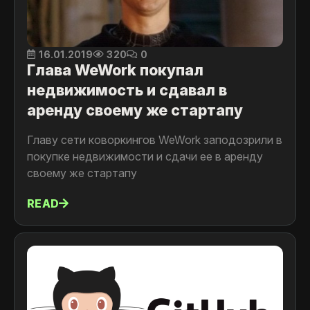
16.01.2019
320
0
Глава WeWork покупал
недвижимость и сдавал в
аренду своему же стартапу
Главу сети коворкингов WeWork заподозрили в
покупке недвижимости и сдачи ее в аренду
своему же стартапу
READ