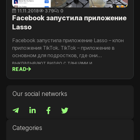
11.11.2018
379
0
Facebook запустила приложение
Lasso
Facebook запустила приложение Lasso – клон
приложения TikTok. TikTok – приложение в
основном для подростков, где они
выкладывают видео с танцами и
READ
имитированием пения известных песен.
Our social networks
Categories