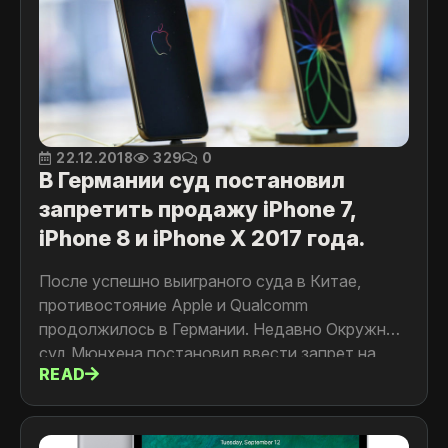
22.12.2018
329
0
В Германии суд постановил
запретить продажу iPhone 7,
iPhone 8 и iPhone X 2017 года.
После успешно выиграного суда в Китае,
противостояние Apple и Qualcomm
продолжилось в Германии. Недавно Окружной
суд Мюнхена постановил ввести запрет на
READ
продажу некоторых старых моделей
смартфонов на территории Германии, в связи с
нарушеним патентных прав Qualcomm