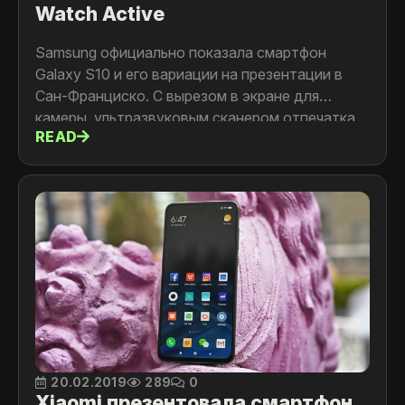
Watch Active
Samsung официально показала смартфон
Galaxy S10 и его вариации на презентации в
Сан-Франциско. С вырезом в экране для
камеры, ультразвуковым сканером отпечатка
READ
пальцев и функцией беспроводной зарядной
станции. Вместе с новыми смартфонами
компания показала «умные» часы Galaxy Watch
Active, фитнес-браслет Galaxy Fit и наушники
Galaxy Buds.
20.02.2019
289
0
Xiaomi презентовала смартфон