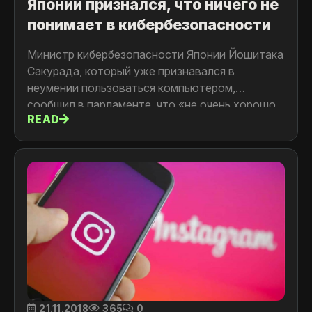
Японии признался, что ничего не
понимает в кибербезопасности
Министр кибербезопасности Японии Йошитака
Сакурада, который уже признавался в
неумении пользоваться компьютером,
сообщил в парламенте, что «не очень хорошо
READ
знаком с вопросами кибербезопасности».
21.11.2018
365
0