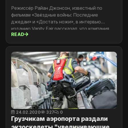
Режиссёр Райан Джонсон, известный по
фильмам «Звёздные войны: Последние
джедаи» и «Достать ножи», в интервью
изданию Vanity Fair рассказал, что компания
READ
Apple против появления её техники в руках
«плохих парней»
24.02.2020
327
0
Грузчикам аэропорта раздали
экзоскелеты "увеличивающие