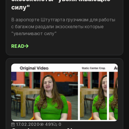
силу"
В аэропорте Штутгарта грузчикам для работы
с багажом раздали экзоскелеты которые
"увеличивают силу"
READ
17.02.2020
491
0