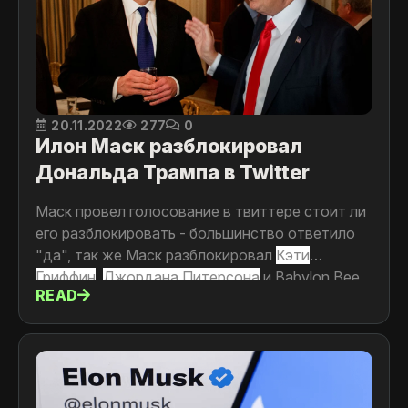
20.11.2022
277
0
Илон Маск разблокировал
Дональда Трампа в Twitter
Маск провел голосование в твиттере стоит ли
его разблокировать - большинство ответило
"да", так же Маск разблокировал
Кэти
Гриффин
,
Джордана Питерсона
и Babylon Bee
READ