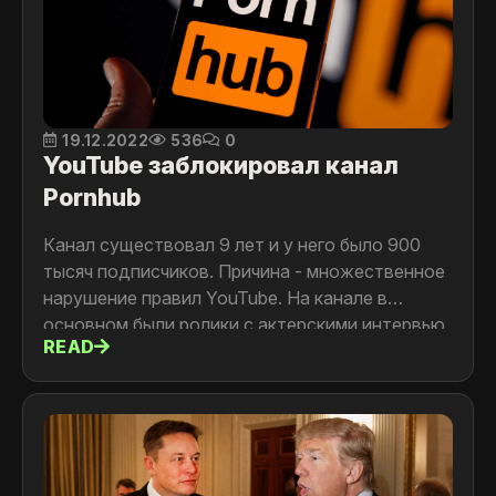
19.12.2022
536
0
YouTube заблокировал канал
Pornhub
Канал существовал 9 лет и у него было 900
тысяч подписчиков. Причина - множественное
нарушение правил YouTube. На канале в
основном были ролики с актерскими интервью
READ
и советы для самостоятельных и начинающих
моделей,