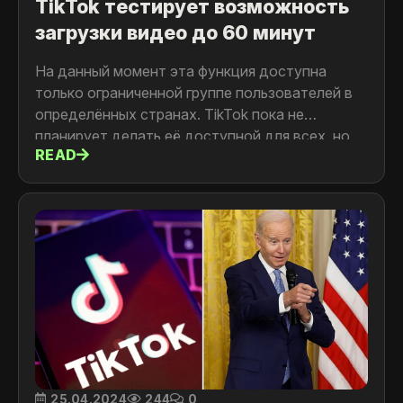
TikTok тестирует возможность
загрузки видео до 60 минут
На данный момент эта функция доступна
только ограниченной группе пользователей в
определённых странах. TikTok пока не
планирует делать её доступной для всех, но
READ
сам факт такого тестирования говорит о том,
что TikTok хочет конкурировать с YouTube.
25.04.2024
244
0