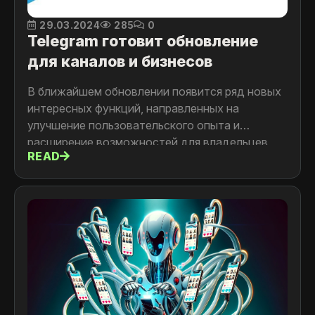
29.03.2024
285
0
Telegram готовит обновление
для каналов и бизнесов
В ближайшем обновлении появится ряд новых
интересных функций, направленных на
улучшение пользовательского опыта и
расширение возможностей для владельцев
READ
каналов и бизнес-аккаунтов. В частности:
получение 50% доходов с рекламы,
отключение показа рекламы в канале, привязка
чат-ботов к профилю и другое