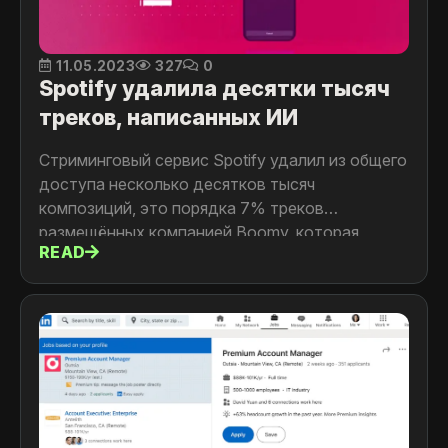
11.05.2023
327
0
Spotify удалила десятки тысяч
треков, написанных ИИ
Стриминговый сервис Spotify удалил из общего
доступа несколько десятков тысяч
композиций, это порядка 7% треков
размещённых компанией Boomy, которая
READ
специализируется на генеративном
искусственном интеллекте.