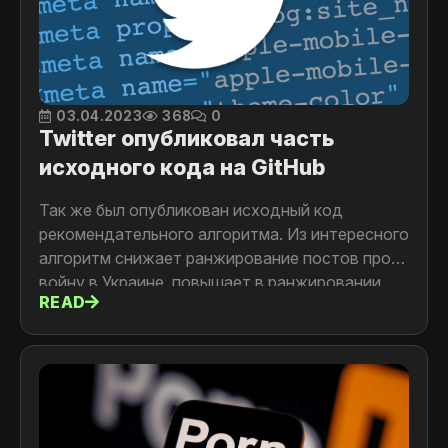
03.04.2023
368
0
Twitter опубликовал часть
исходного кода на GitHub
Так же был опубликован исходный код
рекомендательного алгоритма. Из интересного
алгоритм снижает ранжирование постов про
войну в Украине, повышает в ранжировании
READ
посты Илона Маска. Другие критерии читайте
в новости.