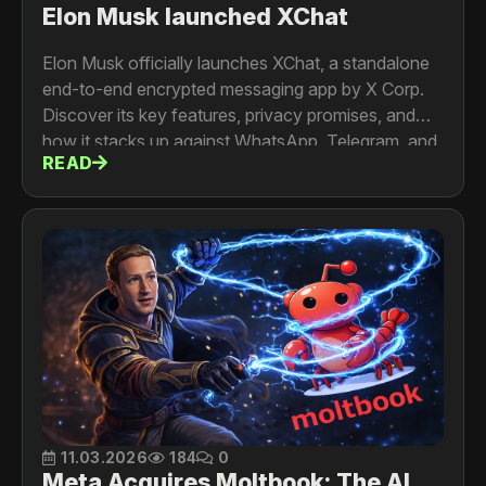
Elon Musk launched XChat
Elon Musk officially launches XChat, a standalone
end-to-end encrypted messaging app by X Corp.
Discover its key features, privacy promises, and
how it stacks up against WhatsApp, Telegram, and
READ
Signal.
11.03.2026
184
0
Meta Acquires Moltbook: The AI