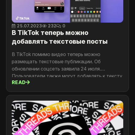
25.07.2023
232
0
В TikTok теперь можно
добавлять текстовые посты
В TikTok помимо видео теперь можно
размещать текстовые публикации. Об
обновлении соцсеть заявила 24 июля.
Пользователи также могут добавлять к тексту
READ
цветной фон, музыку и наклейки.