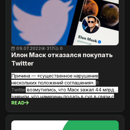
09.07.2022
317
0
Илон Маск отказался покупать
Twitter
Причина — «существенное нарушение
нескольких положений соглашения».
В
Twitter
возмутились, что Маск зажал 44 млрд и
заявили, что намерены подать в суд в связи с
READ
расторжением Илоном сделки по ее
приобретению.