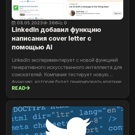
08.05.2023
366
0
LinkedIn добавил функцию
написания cover letter с
помощью AI
LinkedIn экспериментирует с новой функцией
генеративного искусственного интеллекта для
соискателей. Компания тестирует новую
функцию, которая будет генерировать краткие
READ
сообщения, похожие на сопроводительные
письма для кандидатов при отклике на
вакансию. Эта функция сейчас тестируется
для премиум подписоты