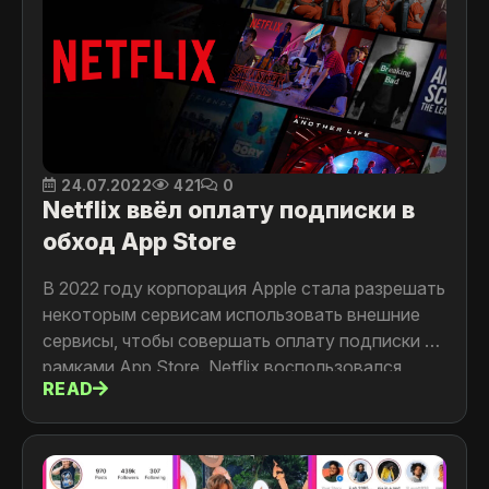
24.07.2022
421
0
Netflix ввёл оплату подписки в
обход App Store
В 2022 году корпорация Apple стала разрешать
некоторым сервисам использовать внешние
сервисы, чтобы совершать оплату подписки за
рамками App Store. Netflix воспользовался
READ
этим и добавил возможность оплатить
подписку на сайте сервиса.