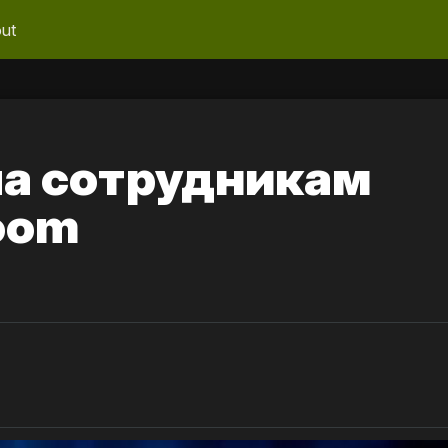
ut
ла сотрудникам
oom