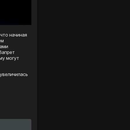
 что начиная
ем
ками
Запрет
му могут
 увеличилась