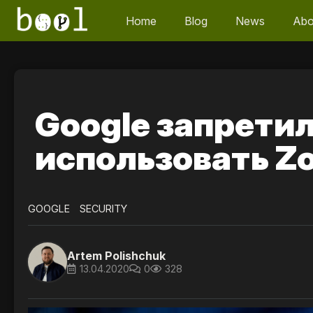
Home
Blog
News
Abo
Google запрети
использовать Z
GOOGLE
SECURITY
Artem Polishchuk
13.04.2020
0
328