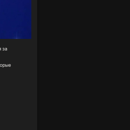
я за
торые