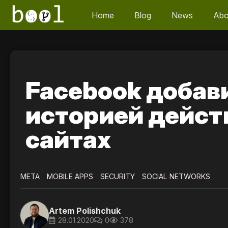
Home
Blog
News
Abo
Facebook добав
историей дейст
сайтах
META
MOBILE APPS
SECURITY
SOCIAL NETWORKS
Artem Polishchuk
28.01.2020
0
378