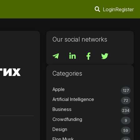
Login
Register
Our social networks
гих
Categories
Apple
127
Artificial Intelligence
72
Business
234
Crowdfunding
9
Design
59
Elon Musk