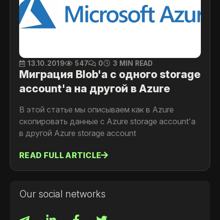
13.10.2019
547
0
3 MIN READ
Миграция Blob'a с одного storage
аccount'a на другой в Azure
В этой статье мы описываем как в Azure
скопировать данные с Azure storage account'a
в другой Azure storage account
READ FULL ARTICLE
Our social networks