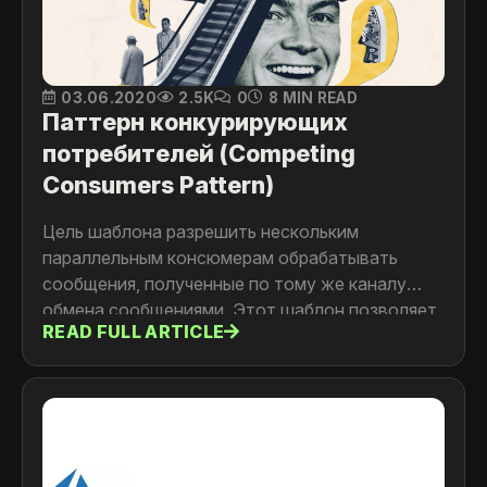
03.06.2020
2.5K
0
8 MIN READ
Паттерн конкурирующих
потребителей (Competing
Consumers Pattern)
Цель шаблона разрешить нескольким
параллельным консюмерам обрабатывать
сообщения, полученные по тому же каналу
обмена сообщениями. Этот шаблон позволяет
READ FULL ARTICLE
системе обрабатывать несколько сообщений
одновременно, чтобы оптимизировать
пропускную способность, улучшить
масштабируемость и доступность, а также
сбалансировать нагрузку.