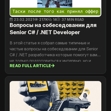
23.02.2021
217K
14
37 MIN READ
Вопросы на собеседовании для
Senior C# / .NET Developer
В этой статье я собрал самые типичные и
частые вопросы на собеседовании для Senior
C# / .NET разработчика которые помогут вам
не только подготовиться к интервью, но и
READ FULL ARTICLE
улучшить свои знания по многим смежным с
.NET темам.