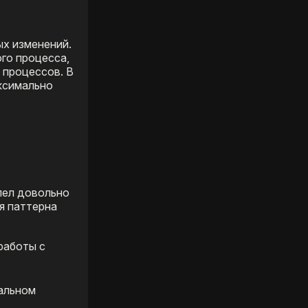
ых изменений.
ого процесса,
 процессов. В
ксимально
пел довольно
я паттерна
работы с
альном