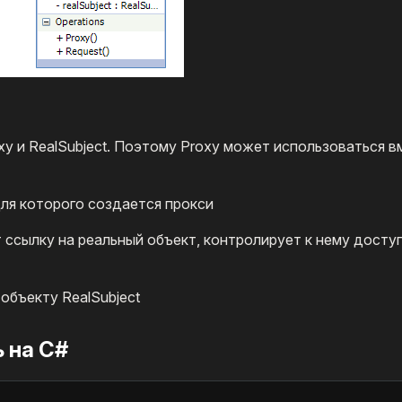
xy и RealSubject. Поэтому Proxy может использоваться 
для которого создается прокси
т ссылку на реальный объект, контролирует к нему досту
 объекту RealSubject
 на C#