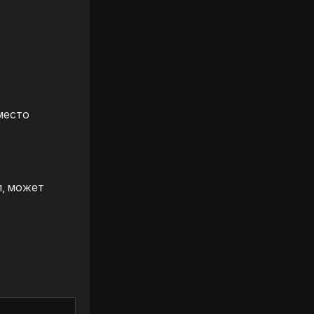
вместо
п, может