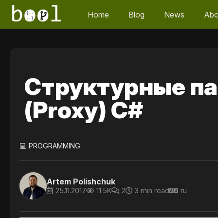
Home
Blog
News
Abo
Структурные па
(Proxy) C#
💻 PROGRAMMING
Artem Polishchuk
25.11.2017
11.5K
2
3 min read
ru