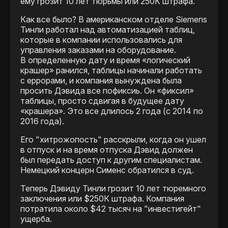
ему грозит 10 лет тюрьмы или 250К штрафа.
Как все было? В американском отделе Siemens
Тинли работал над автоматизацией таблиц,
которые в компании использовались для
управления заказами на оборудование.
В определенную дату и время «логический
крашер» ранился, таблицы начинали работать
с еррорами, и компания вынуждена была
просить Дэвида все пофиксиь. Он «фиксил»
таблицы, просто сдвигая в будущее дату
«крашера». Это все длилось 2 года (с 2014 по
2016 года).
Его "хитрожопость" расскрыли, когда он ушел
в отпуск и на время отпуска Дэвид должен
был передать доступ к другим специалистам.
Немецкий концерн Сименс обратился в суд.
Теперь Дэвиду Тинли грозит 10 лет тюремного
заключения или $250К штрафа. Компания
потратила около $42 тысяч на "инвестигейт"
ущерба.