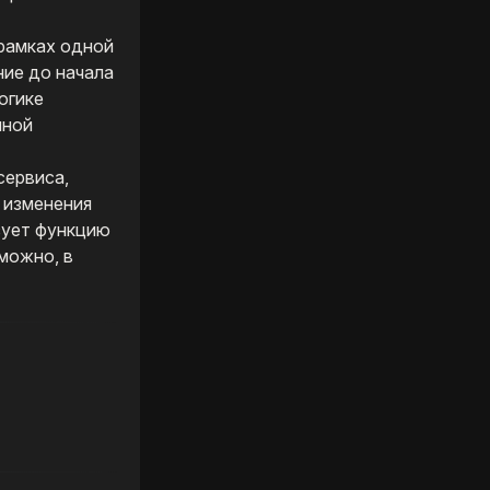
 рамках одной
ние до начала
огике
шной
сервиса,
 изменения
изует функцию
можно, в