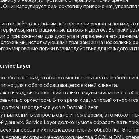
 Он инкапсулирует бизнес-логику приложения, управляя
интерфейсах к данным, которые они хранят и логике, ко
нтерфейсы, интеграционные шлюзы и другое. Вопреки раз
и с приложением для доступа и управления его данными
ь сложными, использующими транзакции на нескольких ре
ограммирование логики взаимодействия для каждого ин
rvice Layer
чно абстрактным, чтобы его мог использовать любой клиен
гично для любого обращающегося к ней клиента​.
держать код, выполняющий только задачи связанные с об
авнить с оркестром. В то время код, который относится
 должен находиться уже в Domain Layer.
огут выполнить запрос в одно и тоже время, это может пр
ой данных. Service Layer должен уметь обрабатывать так
всех запросов и их последовательная обработка. Это т
 в условиях ограниченного количества SQOL и DML опера