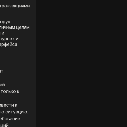
 транзакциями
торую
личным целям,
 и
сурсах и
терфейса
т.
щей
 только к
ивести к
ую ситуацию.
ребование
ций.