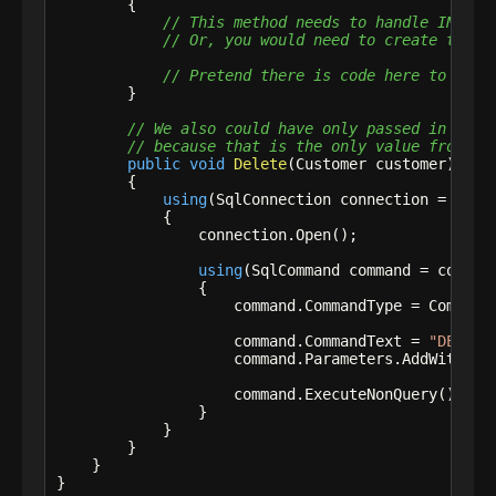
        {

// This method needs to handle INSERT
// Or, you would need to create two s
// Pretend there is code here to do t
        }

// We also could have only passed in the 
// because that is the only value from th
public
void
Delete
(Customer customer)

        {

using
(SqlConnection connection = 
new
 
            {

                connection.Open();

using
(SqlCommand command = connect
                {

                    command.CommandType = CommandT
                    command.CommandText = 
"DELETE
                    command.Parameters.AddWithVal
                    command.ExecuteNonQuery();

                }

            }

        }

    }

}