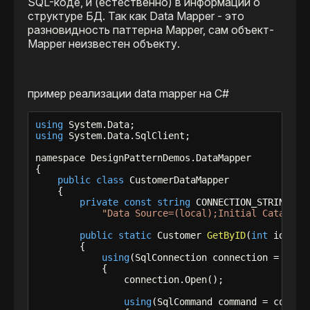
SQL-коде, и (естественно) в информации о
структуре БД. Так как Data Mapper - это
разновидность паттерна Mapper, сам объект-
Mapper неизвестен объекту.
пример реализации data mapper на C#
using
using
 System.Data.SqlClient;

namespace DesignPatternDemos.DataMapper

{

public
class
 CustomerDataMapper

    {

private
const
string
 CONNECTION_STRING =

"Data Source=(local);Initial Catalog=
public
static
 Customer 
GetByID
(
int
 id)

        {

using
(SqlConnection connection = 
new
 
            {

                connection.Open();

using
(SqlCommand command = connect