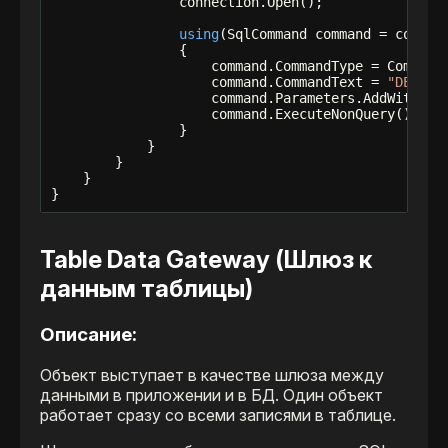
                connection.Open();

using
(SqlCommand command = connect
                {

                    command.CommandType = CommandT
                    command.CommandText = 
"DELETE
                    command.Parameters.AddWithVal
                    command.ExecuteNonQuery();

                }

            }

        }

    }

}
Table Data Gateway (Шлюз к
данным таблицы)
Описание:
Объект выступает в качестве шлюза между
данными в приложении и в БД. Один объект
работает сразу со всеми записями в таблице.