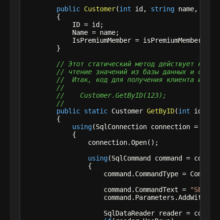
public
Customer
(
int
 id, 
string
 name, 
bool
        {

            ID = id;

            Name = name;

            IsPremiumMember = isPremiumMember;

        }

// Этот статический метод действует как ф
// чтение значений из базы данных и созда
//  Итак, код для получения клиента из ба
//
//    Customer.GetByID(123);
//
public
static
 Customer 
GetByID
(
int
 id)

        {

using
(SqlConnection connection = 
new
 
            {

                connection.Open();

using
(SqlCommand command = connect
                {

                    command.CommandType = CommandT
                    command.CommandText = 
"SELECT
                    command.Parameters.AddWithVal
                    SqlDataReader reader = command