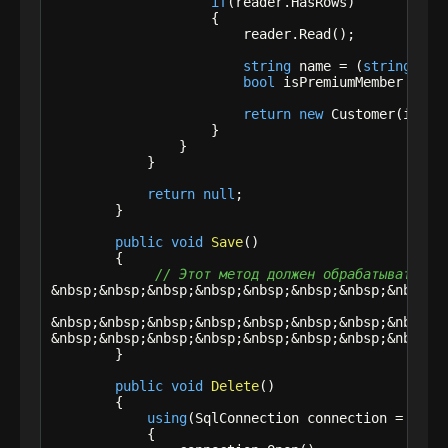
if
(reader.HasRows)

                    {

                        reader.Read();

string
 name = (
string
) re
bool
 isPremiumMember = (
b
return
new
 Customer(id, na
                    }

                }

            }

return
null
;

        }

public
void
Save
()

        {

// Этот метод должен обрабатывать IN
&nbsp;&nbsp;&nbsp;&nbsp;&nbsp;&nbsp;&nbsp;&nbsp;&
&nbsp;&nbsp;&nbsp;&nbsp;&nbsp;&nbsp;&nbsp;&nbsp;&
&nbsp;&nbsp;&nbsp;&nbsp;&nbsp;&nbsp;&nbsp;&nbsp;&
        }

public
void
Delete
()

        {

using
(SqlConnection connection = 
new
 
            {
