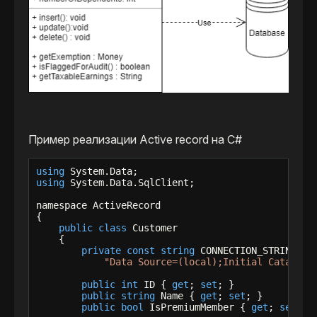
Пример реализации Active record на C#
using
using
 System.Data.SqlClient;

namespace ActiveRecord

{

public
class
 Customer

    {

private
const
string
 CONNECTION_STRING =

"Data Source=(local);Initial Catalog=
public
int
 ID { 
get
; 
set
; }

public
string
 Name { 
get
; 
set
; }

public
bool
 IsPremiumMember { 
get
; 
set
; }
