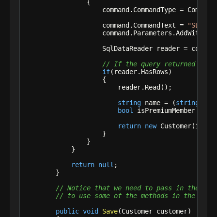
                {

                    command.CommandType = CommandT
                    command.CommandText = 
"SELECT
                    command.Parameters.AddWithVal
                    SqlDataReader reader = command
// If the query returned a ro
if
(reader.HasRows)

                    {

                        reader.Read();

string
 name = (
string
)rea
bool
 isPremiumMember = (
b
return
new
 Customer(id, na
                    }

                }

            }

return
null
;

        }

// Notice that we need to pass in the Cus
// to use some of the methods in the Data
public
void
Save
(Customer customer)
