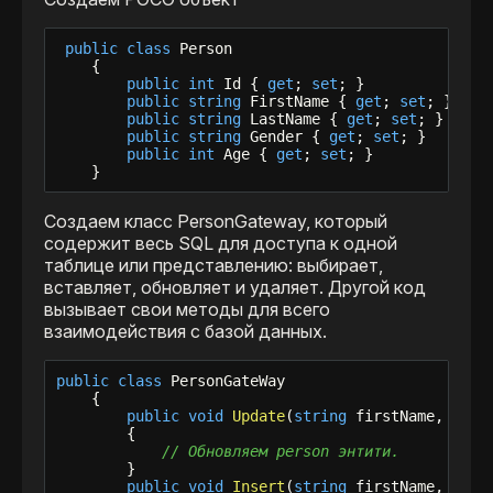
public
class
 Person

    {

public
int
 Id { 
get
; 
set
; }

public
string
 FirstName { 
get
; 
set
; }

public
string
 LastName { 
get
; 
set
; }

public
string
 Gender { 
get
; 
set
; }

public
int
 Age { 
get
; 
set
; }

    }
Создаем класс PersonGateway, который
содержит весь SQL для доступа к одной
таблице или представлению: выбирает,
вставляет, обновляет и удаляет. Другой код
вызывает свои методы для всего
взаимодействия с базой данных.
public
class
 PersonGateWay

    {

public
void
Update
(
string
 firstName, 
stri
        {

// Обновляем person энтити.
        }

public
void
Insert
(
string
 firstName, 
stri