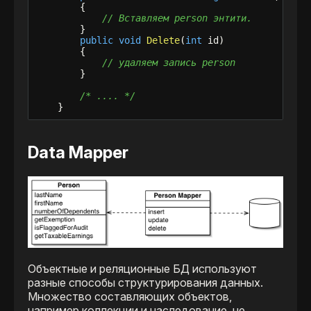
        {

// Вставляем person энтити.
        }

public
void
Delete
(
int
 id)

        {

// удаляем запись person 
        }

/* .... */
    }
Data Mapper
Объектные и реляционные БД используют
разные способы структурирования данных.
Множество составляющих объектов,
например коллекции и наследование, не