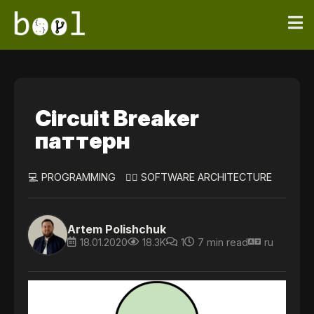
Circuit Breaker
паттерн
💻 PROGRAMMING
👷‍♀️ SOFTWARE ARCHITECTURE
Artem Polishchuk
18.01.2020
18.3K
1
7 min read
ru