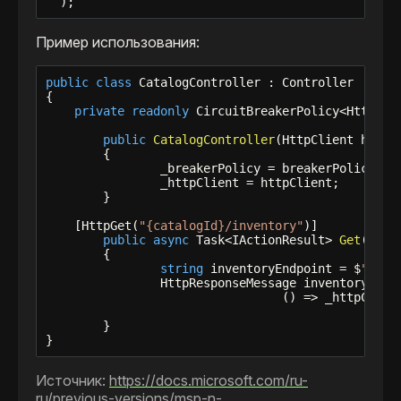
  );
Пример использования:
public
class
 CatalogController : Controller

{

private
readonly
 CircuitBreakerPolicy<HttpResp
public
CatalogController
(HttpClient httpC
	{

		_breakerPolicy = breakerPolicy;

		_httpClient = httpClient;

	}

    [HttpGet(
"{catalogId}/inventory"
)]

public
async
 Task<IActionResult> 
Get
(
int
 
	{

string
 inventoryEndpoint = $
"inve
		HttpResponseMessage inventoryResp
				 () => _httpClient.GetAsync(inventoryEndpoint));

	}

}
Источник:
https://docs.microsoft.com/ru-
ru/previous-versions/msp-n-