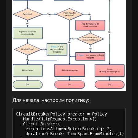
Для начала настроим политику:
CircuitBreakerPolicy breaker = Policy

  .Handle<HttpRequestException>()

  .CircuitBreaker(

    exceptionsAllowedBeforeBreaking: 
2
, 

    durationOfBreak: TimeSpan.FromMinutes(
1
)
