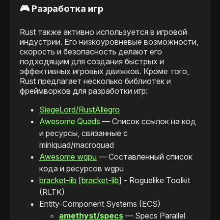
🎮 Разработка игр
Rust также активно используется в игровой
индустрии. Его низкоуровневые возможности,
скорость и безопасность делают его
подходящим для создания быстрых и
эффективных игровых движков. Кроме того,
Rust предлагает несколько библиотек и
фреймворков для разработки игр:
SiegeLord/RustAllegro
Awesome Quads
— Список ссылок на код
и ресурсы, связанные с
miniquad/macroquad
Awesome wgpu
— Составленный список
кода и ресурсов wgpu
bracket-lib
[
bracket-lib
] - Roguelike Toolkit
(RLTK)
Entity-Component Systems (ECS)
amethyst/specs
— Specs Parallel