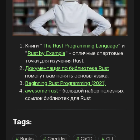
Книги "
The Rust Programming Language
" и
"
Rust by Example
" - отличные стартовые
точки для изучения Rust.
Документация по библиотеке Rust
помогут вам понять основы языка.
Beginning Rust Programming (2021)
awesome-rust
- большой набор полезных
ссылок библиотек для Rust
Tags:
Books
Checklist
CI/CD
CLI