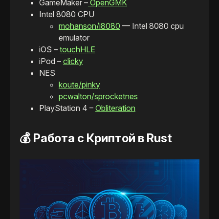
GameMaker –
OpenGMK
Intel 8080 CPU
mohanson/i8080
— Intel 8080 cpu
emulator
iOS –
touchHLE
iPod –
clicky
NES
koute/pinky
pcwalton/sprocketnes
PlayStation 4 –
Obliteration
💰 Работа с Криптой в Rust