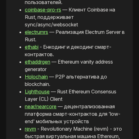
пользователей.
coinbase-pro-rs
— Клиент Coinbase на
Rust, поддерживает
sync/async/websocket
electrumrs
— Реализация Electrum Server в
Rust.
ethabi
- Енкодинг и декодинг смарт-
контрактов.
ethaddrgen
— Ethereum vanity address
generator
Holochain
— P2P альтернатива до
blockchain.
Lighthouse
— Rust Ethereum Consensus
Layer (CL) Client
near/nearcore
— децентрализованная
платформа смарт-контрактов для 'low-
end' мобильных устройств
revm
- Revolutionary Machine (revm) - это
быстрая виртуальная машина Ethereum,