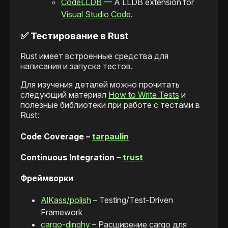
CodeLLDB
— A LLDB extension for
Visual Studio Code
.
✅ Тестирование в Rust
Rust имеет встроенные средства для
написания и запуска тестов.
Для изучения деталей можно прочитать
следующий материал
How to Write Tests
и
полезные библиотеки при работе с тестами в
Rust:
Code Coverage –
tarpaulin
Continuous Integration –
trust
Фреймворки
AlKass/polish
– Testing/Test-Driven
Framework
cargo-dinghy
– Расширение cargo для