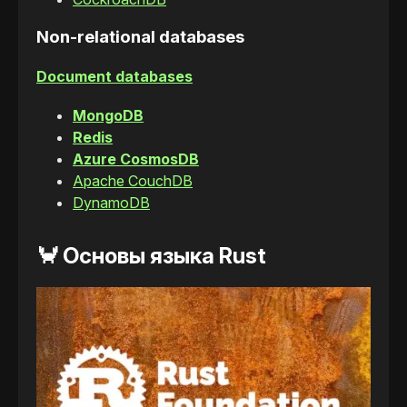
Non-relational databases
Document databases
MongoDB
Redis
Azure CosmosDB
Apache CouchDB
DynamoDB
🦀
Основы языка Rust