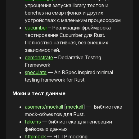
упрощения запуска library тестов и
benches на смартфонах и других
устройствах с маленьким процессором
cucumber
– Реализация фреймворка
тестирования Cucumber для Rust.
Полностью нативная, без внешних
зависимостей.
demonstrate
– Declarative Testing
Framework
speculate
— An RSpec inspired minimal
testing framework for Rust
Моки и тест данные
asomers/mockall
[
mockall
] — Библиотека
mock-объектов для Rust.
fake-rs
— библиотека для генерации
фейковых данных
httpmock
— HTTP mocking