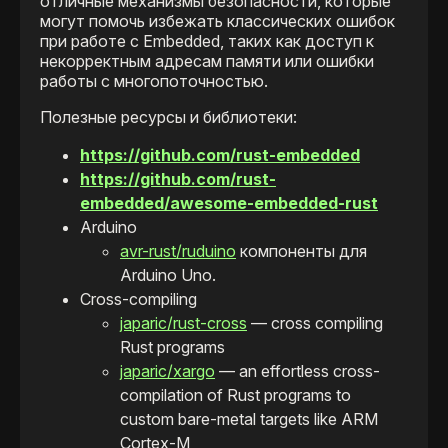
отличные механизмы безопасности, которые
могут помочь избежать классических ошибок
при работе с Embedded, таких как доступ к
некорректным адресам памяти или ошибки
работы с многопоточностью.
Полезные ресурсы и библиотеки:
https://github.com/rust-embedded
https://github.com/rust-
embedded/awesome-embedded-rust
Arduino
avr-rust/ruduino
компоненты для
Arduino Uno.
Cross-compiling
japaric/rust-cross
— cross compiling
Rust programs
japaric/xargo
— an effortless cross-
compilation of Rust programs to
custom bare-metal targets like ARM
Cortex-M