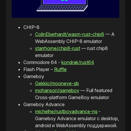
CHIP-8
ColinEberhardt/wasm-rust-chip8
— A
WebAssembly CHIP-8 emulator
starrhorne/chip8-rust
— rust chip8
emulator
Commodore 64 -
kondrak/rust64
Flash Player –
Ruffle
Gameboy
Gekkio/mooneye-gb
mohanson/gameboy
— Full featured
Cross-platform GameBoy emulator
Gameboy Advance
michelhe/rustboyadvance-ng
-
Gameboy Advance emulator с desktop,
android и WebAssembly поддержкой.