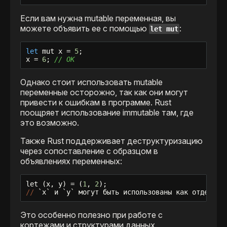
Если вам нужна mutable переменная, вы
можете объявить ее с помощью
:
let mut
let
 mut x = 
5
;

x = 
6
; 
// ОК
Однако стоит использовать mutable
переменные осторожно, так как они могут
привести к ошибкам в программе. Rust
поощряет использование immutable там, где
это возможно.
Также Rust поддерживает деструктуризацию
через сопоставление с образцом в
объявлениях переменных:
let
 (x, y) = (
1
, 
2
//
 `
x
` и `
y
` могут быть использованы как отдельны
Это особенно полезно при работе с
кортежами и структурами данных.